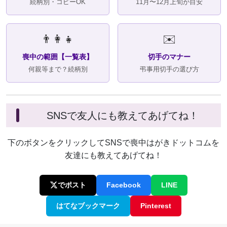
続柄別・コピーOK
11月〜12月上旬が目安
👨‍👩‍👧
✉️
喪中の範囲【一覧表】
切手のマナー
何親等まで？続柄別
弔事用切手の選び方
SNSで友人にも教えてあげてね！
下のボタンをクリックしてSNSで喪中はがきドットコムを
友達にも教えてあげてね！
でポスト
Facebook
LINE
はてなブックマーク
Pinterest