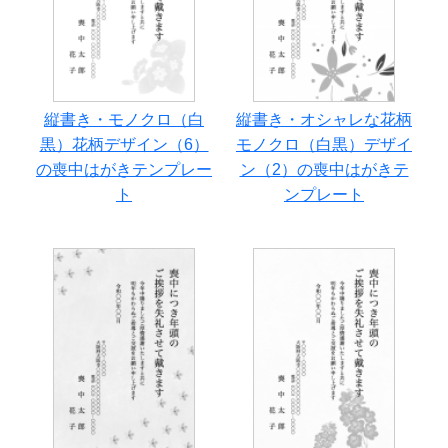
縦書き・モノクロ（白
縦書き・オシャレな花柄
黒）花柄デザイン（6）
モノクロ（白黒）デザイ
の喪中はがきテンプレー
ン（2）の喪中はがきテ
ト
ンプレート